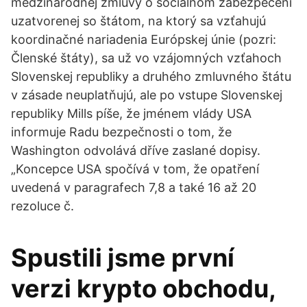
medzinárodnej zmluvy o sociálnom zabezpečení
uzatvorenej so štátom, na ktorý sa vzťahujú
koordinačné nariadenia Európskej únie (pozri:
Členské štáty), sa už vo vzájomných vzťahoch
Slovenskej republiky a druhého zmluvného štátu
v zásade neuplatňujú, ale po vstupe Slovenskej
republiky Mills píše, že jménem vlády USA
informuje Radu bezpečnosti o tom, že
Washington odvolává dříve zaslané dopisy.
„Koncepce USA spočívá v tom, že opatření
uvedená v paragrafech 7,8 a také 16 až 20
rezoluce č.
Spustili jsme první
verzi krypto obchodu,