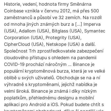
Historie, vedení, hodnota firmy Směnárna
Coinbase vznikla v červnu 2012, má přes 500
zaměstnanců a působí ve 32 zemích. Na rozdíl
od mnoha jiných známých burz a […] Imperva
(USA), Adallom (USA), Bitglass (USA), Symantec
Corporation (USA), Protegrity (USA),
CipherCloud (USA), Netskope (USA) a další.
Společnost Trh zprostředkovatele zabezpečení
cloudového přístupu s ohledem na pandemii
COVID-19 prochází náročným … Binance je
populární kryptoměnová burza, která je ve velké
oblibě u svých uživatelů. Obchoduje se na a ní
výhradně s kryptoměnami, jejichž nabídka je
velmi široká. Binance je známá i díky nízkým
poplatkům, přehlednému designu a mobilní
aplikaci pro Android a iOS. Pokud budete chtít s