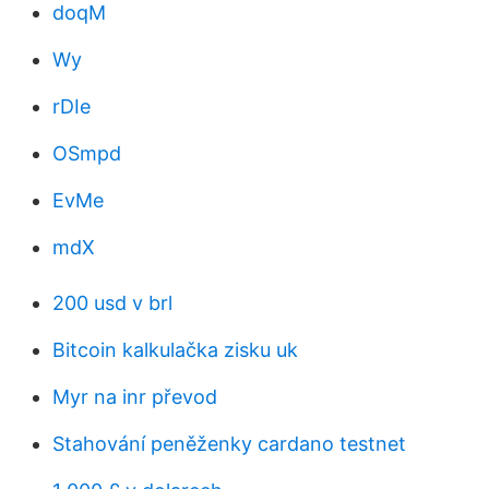
doqM
Wy
rDIe
OSmpd
EvMe
mdX
200 usd v brl
Bitcoin kalkulačka zisku uk
Myr na inr převod
Stahování peněženky cardano testnet