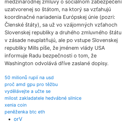
medzinárodnej zmluvy o sociálnom zabezpečení
uzatvorenej so štátom, na ktorý sa vzťahujú
koordinačné nariadenia Európskej únie (pozri:
Členské štáty), sa už vo vzájomných vzťahoch
Slovenskej republiky a druhého zmluvného štátu
v zásade neuplatňujú, ale po vstupe Slovenskej
republiky Mills píše, že jménem vlády USA
informuje Radu bezpečnosti o tom, že
Washington odvolává dříve zaslané dopisy.
50 milionů rupií na usd
proč amd gpu pro těžbu
vydělávejte a učte se
milost zakladatele hedvábné silnice
xenia coin
peněženka btc eth
orV