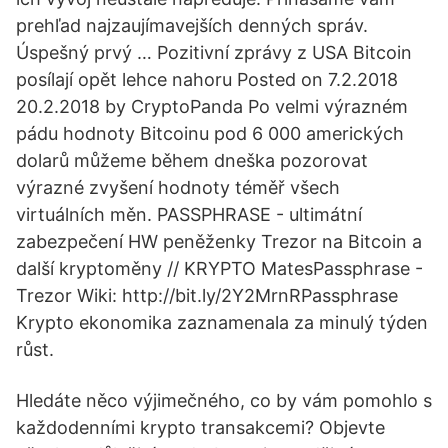
prehľad najzaujímavejších denných správ.
Úspešný prvý … Pozitivní zprávy z USA Bitcoin
posílají opět lehce nahoru Posted on 7.2.2018
20.2.2018 by CryptoPanda Po velmi výrazném
pádu hodnoty Bitcoinu pod 6 000 amerických
dolarů můžeme během dneška pozorovat
výrazné zvyšení hodnoty téměř všech
virtuálních měn. PASSPHRASE - ultimátní
zabezpečení HW peněženky Trezor na Bitcoin a
další kryptoměny // KRYPTO MatesPassphrase -
Trezor Wiki: http://bit.ly/2Y2MrnRPassphrase
Krypto ekonomika zaznamenala za minulý týden
růst.
Hledáte něco výjimečného, co by vám pomohlo s
každodenními krypto transakcemi? Objevte