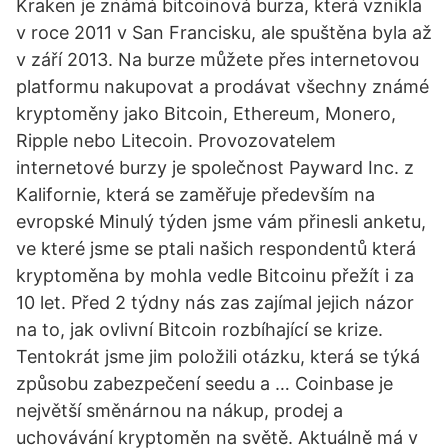
Kraken je známá bitcoinová burza, která vznikla
v roce 2011 v San Francisku, ale spuštěna byla až
v září 2013. Na burze můžete přes internetovou
platformu nakupovat a prodávat všechny známé
kryptoměny jako Bitcoin, Ethereum, Monero,
Ripple nebo Litecoin. Provozovatelem
internetové burzy je společnost Payward Inc. z
Kalifornie, která se zaměřuje především na
evropské Minulý týden jsme vám přinesli anketu,
ve které jsme se ptali našich respondentů která
kryptoměna by mohla vedle Bitcoinu přežít i za
10 let. Před 2 týdny nás zas zajímal jejich názor
na to, jak ovlivní Bitcoin rozbíhající se krize.
Tentokrát jsme jim položili otázku, která se týká
způsobu zabezpečení seedu a … Coinbase je
největší směnárnou na nákup, prodej a
uchovávání kryptoměn na světě. Aktuálně má v