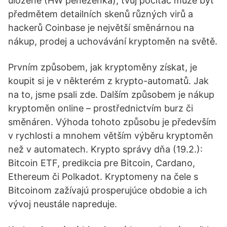
uložené (HW peněženka), tvůj počítač může být
předmětem detailních skenů různých virů a
hackerů Coinbase je největší směnárnou na
nákup, prodej a uchovávání kryptoměn na světě.
Prvním způsobem, jak kryptoměny získat, je
koupit si je v některém z krypto-automatů. Jak
na to, jsme psali zde. Dalším způsobem je nákup
kryptoměn online – prostřednictvím burz či
směnáren. Výhoda tohoto způsobu je především
v rychlosti a mnohem větším výběru kryptoměn
než v automatech. Krypto správy dňa (19.2.):
Bitcoin ETF, predikcia pre Bitcoin, Cardano,
Ethereum či Polkadot. Kryptomeny na čele s
Bitcoinom zažívajú prosperujúce obdobie a ich
vývoj neustále napreduje.