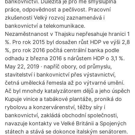
bankovnictví. Důležitá je pro mě smysluplná
práce, odpovědnost a pečlivost. Pracovní
zkušenosti Velký rozvoj zaznamenává i
bankovnictví a telekomunikace.
Nezaměstnanost v Thajsku nepřesahuje hranici 1
%. Pro rok 2015 byl dosažen růst HDP ve výši 2,8
%, pro rok 2016 počítá centrální banka podle
odhadu z března 2016 s nárůstem HDP o 3,1 %.
May 22, 2019 · napříč obory, od průmyslu,
stavitelství i bankovnictví přes výstavnictví,
četná umělecká řemesla až po výtvarné umění.
Ač byl mnohdy katalyzátorem dějů a jeho úspěch
Kupuje vinice a tabákové plantáže, proniká do
rybolovu a konzervárenství, těžby síry i
bankovnictví, zakládá obchodní společnosti,
navazuje kontakty ve Velké Británii a Spojených
státech a stává se dokonce italským senátorem.