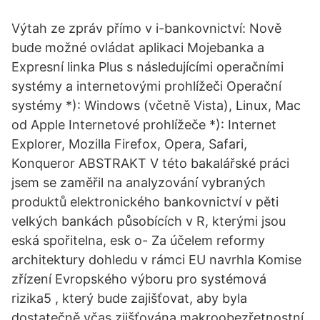
Výtah ze zpráv přímo v i-bankovnictví: Nově
bude možné ovládat aplikaci Mojebanka a
Expresní linka Plus s následujícími operačními
systémy a internetovými prohlížeči Operační
systémy *): Windows (včetně Vista), Linux, Mac
od Apple Internetové prohlížeče *): Internet
Explorer, Mozilla Firefox, Opera, Safari,
Konqueror ABSTRAKT V této bakalářské práci
jsem se zaměřil na analyzování vybraných
produktů elektronického bankovnictví v pěti
velkých bankách působících v R, kterými jsou
eská spořitelna, esk o- Za účelem reformy
architektury dohledu v rámci EU navrhla Komise
zřízení Evropského výboru pro systémová
rizika5 , který bude zajišťovat, aby byla
dostatečně včas zjišťována makroobezřetnostní