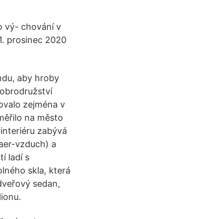
o vý- chování v
 1. prosinec 2020
endu, aby hroby
dobrodružství
zovalo zejména v
měřilo na město
 interiéru zabývá
 aer-vzduch) a
í ladí s
olného skla, která
řdveřový sedan,
lionu.