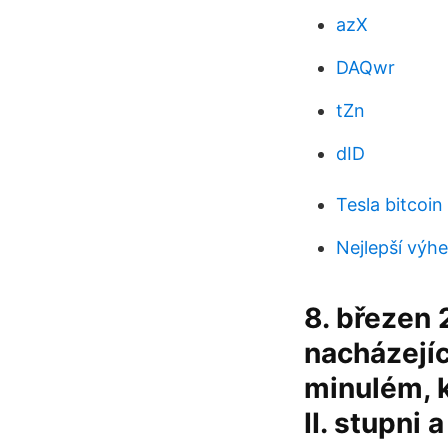
azX
DAQwr
tZn
dID
Tesla bitcoin
Nejlepší výh
8. březen
nacházejíc
minulém, k
II. stupni 