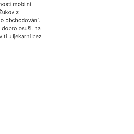
nosti mobilní
 Žukov z
ého obchodování.
s dobro osuši, na
ti u ljekarni bez