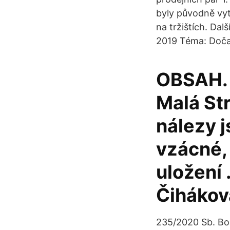
byly původně vyt
na tržištích. Da
2019 Téma: Dočas
OBSAH. 
Malá St
nálezy j
vzácné, 
uložení 
Čiháková
235/2020 Sb. Boh