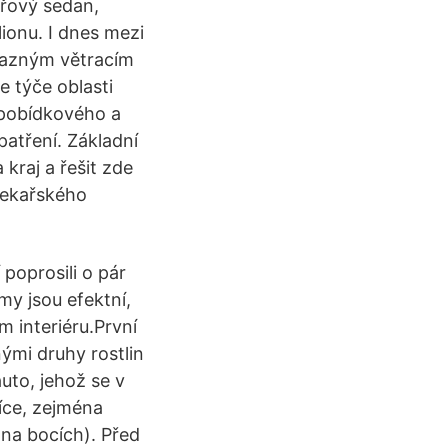
eřový sedan,
lionu. I dnes mezi
výrazným větracím
e týče oblasti
 pobídkového a
atření. Základní
kraj a řešit zde
 pekařského
 poprosili o pár
my jsou efektní,
m interiéru.První
nými druhy rostlin
uto, jehož se v
více, zejména
 na bocích). Před