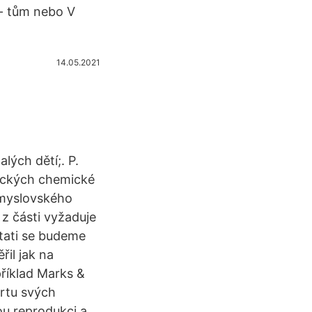
s- tům nebo V
14.05.2021
lých dětí;. P.
tických chemické
emyslovského
 z části vyžaduje
stati se budeme
il jak na
příklad Marks &
ortu svých
u reprodukci a