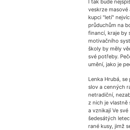
I tak bude nejsp
veskrze masové au
kupci "letí" nejv
průduchům na bocí
financí, kraje b
motivačního syst
školy by měly věd
své potřeby. Peč
umění, jako je p
Lenka Hrubá, se p
slov a cenných r
netradiční, nezab
z nich je vlastně
a vznikají Ve sv
šedesátých letech
rané kusy, jimž 