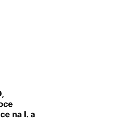
,
roce
e na I. a