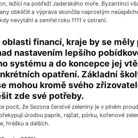
n, ležící na pobřeží Jaderského moře. Byzantinci vša
many obklíčili a výprava skončila naprostým neúspě
ikdy nevytáhl a zemřel roku 1111 v ústraní.
 oblasti financí, kraje by se měl
nad nastavením lepšího pobídkov
o systému a do koncepce jej vtěl
krétních opatření. Základní ško
se mohou kromě svého zřizovatele
ešit zde své potřeby.
áte pocit, že Sezona čerstvé zeleniny je v plném prou
ě překypují úrodou paprik, rajčat, pórku, kořenové zele
e, hrášku a dalších.