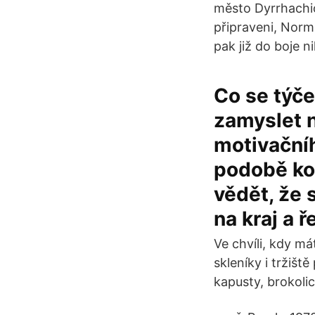
město Dyrrhachio
připraveni, Nor
pak již do boje n
Co se týče
zamyslet 
motivačníh
podobě kon
vědět, že 
na kraj a ř
Ve chvíli, kdy m
skleníky i tržišt
kapusty, brokolic