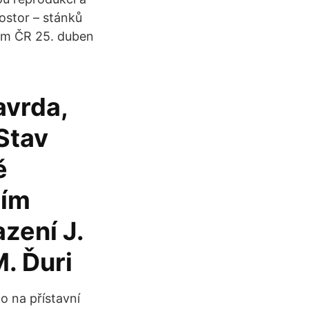
ostor – stánků
pem ČR 25. duben
avrda,
Stav
ě
ním
azení J.
M. Ďuri
o na přístavní