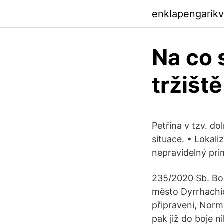
enklapengarik
Na co 
tržiště
Petřína v tzv. dol
situace. • Lokali
nepravidelný prim
235/2020 Sb. Boh
město Dyrrhachio
připraveni, Nor
pak již do boje n