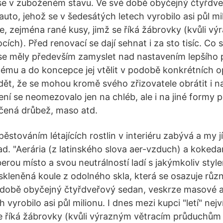
íše v zuboženém stavu. Ve své době obyčejný čtyřdv
to, jehož se v šedesátých letech vyrobilo asi půl mi
íce, zejména rané kusy, jimž se říká žábrovky (kvůli 
ch). Před renovací se dají sehnat i za sto tisíc. Co s
y se měly především zamyslet nad nastavením lepšího
ému a do koncepce jej vtělit v podobě konkrétních op
ět, že se mohou kromě svého zřizovatele obrátit i na 
ení se neomezovalo jen na chléb, ale i na jiné formy
ečená drůbež, maso atd.
ěstováním létajících rostlin v interiéru zabývá a my jí
ad. "Aerária (z latinského slova aer-vzduch) a kokeda
erou místo a svou neutrálností ladí s jakýmkoliv style
 skleněná koule z odolného skla, která se osazuje růz
é době obyčejný čtyřdveřový sedan, veskrze masové a
 vyrobilo asi půl milionu. I dnes mezi kupci "letí" nej
se říká žábrovky (kvůli výrazným větracím průduchům