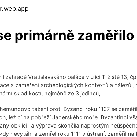
vr.web.app
se primárně zaměřilo
ní zahradě Vratislavského paláce v ulici Tržiště 13, čp.
zace a zaměření archeologických kontextů a nálezů ‚ 
ární sklad kostí, nejméně ze 3 jedinců,
emundovo tažení proti Byzanci roku 1107 se zaměřil
n, ležící na pobřeží Jaderského moře. Byzantinci vša
many obklíčili a výprava skončila naprostým neúspě
ikdy nevytáhl a zemřel roku 1111 v ústraní. zaměřil na