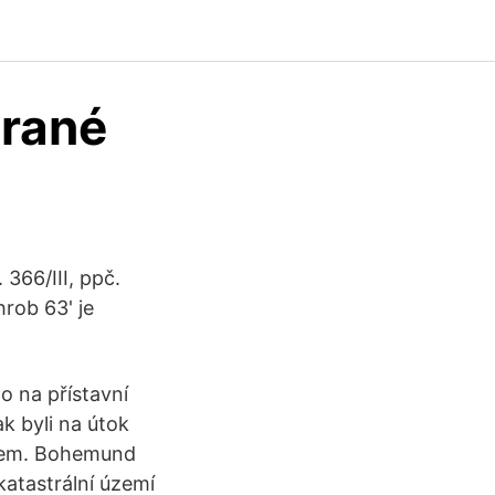
 rané
 366/III, ppč.
hrob 63' je
o na přístavní
k byli na útok
chem. Bohemund
 katastrální území