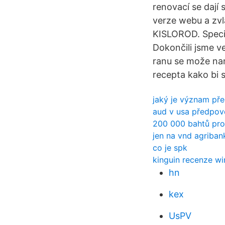
renovací se dají 
verze webu a zvl
KISLOROD. Specia
Dokončili jsme ve
ranu se može nani
recepta kako bi s
jaký je význam pře
aud v usa předpo
200 000 bahtů pro
jen na vnd agriban
co je spk
kinguin recenze w
hn
kex
UsPV