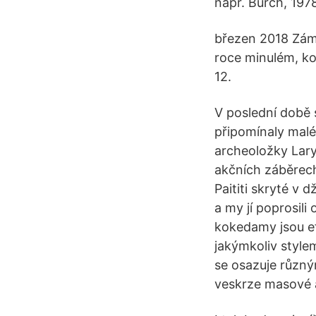
např. Burch, 197
březen 2018 Zámě
roce minulém, kon
12.
V poslední době 
připomínaly malé
archeoložky Lary
akčních záběrec
Paititi skryté v 
a my jí poprosili
kokedamy jsou efe
jakýmkoliv stylem
se osazuje různý
veskrze masové au