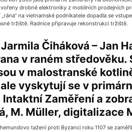
vořeny drobné elektroniky z mobilních prodejních pr
lší „rána“ na vietnamské podnikatele dopadla se vstu
né tržiště. Radnice připravuje rekonstrukci tržiště.
Jarmila Čiháková – Jan H
rana v raném středověku. 
sou v malostranské kotlin
ale vyskytují se v primár
. Intaktní Zaměření a zobr
, M. Müller, digitalizace 
emundovo tažení proti Byzanci roku 1107 se zaměřil