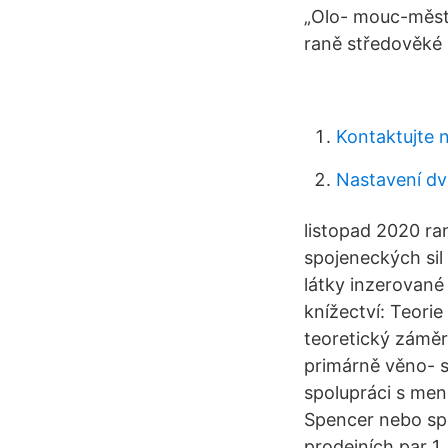
„Olo- mouc-město
raně středověké 
Kontaktujte 
Nastavení dv
listopad 2020 ran
spojeneckých sil
látky inzerované
knížectví: Teorie
teoretický záměr 
primárně věno- s
spolupráci s men
Spencer nebo spo
prodejních par 1