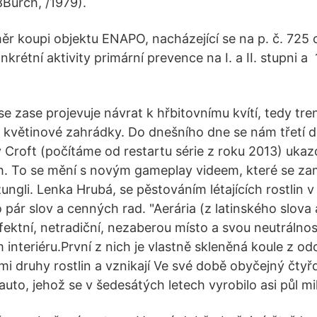
8Burch, /1979).
r koupi objektu ENAPO, nacházející se na p. č. 725 
krétní aktivity primární prevence na I. a II. stupni a
se zase projevuje návrat k hřbitovnímu kvítí, tedy tr
 květinové zahrádky. Do dnešního dne se nám třetí 
 Croft (počítáme od restartu série z roku 2013) uka
h. To se mění s novým gameplay videem, které se za
džungli. Lenka Hrubá, se pěstováním létajících rostlin v
 o pár slov a cenných rad. "Aerária (z latinského slova
ktní, netradiční, nezaberou místo a svou neutrálnost
 interiéru.První z nich je vlastně skleněná koule z od
mi druhy rostlin a vznikají Ve své době obyčejný čty
to, jehož se v šedesátých letech vyrobilo asi půl mi