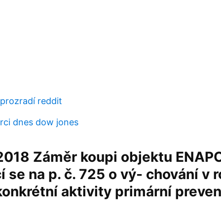
 prozradí reddit
erci dnes dow jones
 2018 Záměr koupi objektu ENAPO
í se na p. č. 725 o vý- chování v 
onkrétní aktivity primární prevenc
a