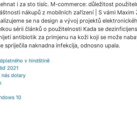
sehnat i za sto tisíc. M-commerce: důležitost použitel
áštnosti nákupů z mobilních zařízení | S vámi Maxim
lizujeme se na design a vývoj projektů elektronick
lkou sérii článků o použitelnosti Kada se dezinficijen
jeti antibiotik za primjenu na koži koji se može nabavi
e spriječila naknadna infekcija, odnosno upala.
dplatného v hindštině
věď 2021
 nás dolary
k
indows 10