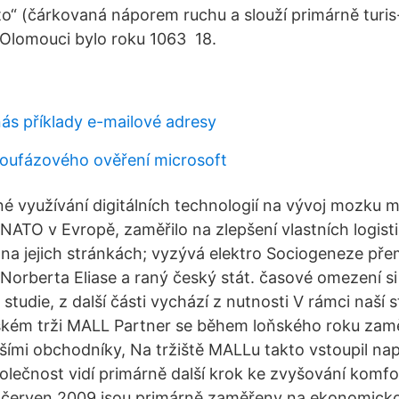
“ (čárkovaná náporem ruchu a slouží primárně turi
Olomouci bylo roku 1063 18.
nás příklady e-mailové adresy
oufázového ověření microsoft
é využívání digitálních technologií na vývoj mozku ma
 NATO v Evropě, zaměřilo na zlepšení vlastních logis
 na jejich stránkách; vyzývá elektro Sociogeneze př
 Norberta Eliase a raný český stát. časové omezení si
studie, z další části vychází z nutnosti V rámci naší 
kém trži MALL Partner se během loňského roku zaměř
šími obchodníky, Na tržiště MALLu takto vstoupil na
lečnost vidí primárně další krok ke zvyšování komf
. červen 2009 jsou primárně zaměřeny na ekonomicko